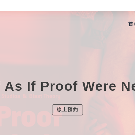
首
 As If Proof Were 
線上預約