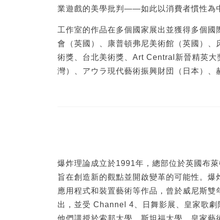
業遊戲的美學批判——如此以消費者慣性為
工作室的作品在多個國家展出並獲得多個國
會（英國）、康普頓弗尼美術館（英國）、
術獎、台北美術獎、Art Central新
灣）、アウラ現代藝術振興財団（日本）、
爆炸理論成立於1991年，總部位於英國布
旨在創造新的觀點並開啟變革的可能性。爆炸理論由 
應用程式和裝置藝術等作品，曾於威尼斯雙年展、
出，並受 Channel 4、日舞影展、皇家
他們講授於索邦大學、斯坦福大學、皇家藝術學院等