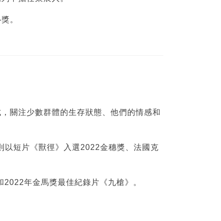
心獎。
式，關注少數群體的生存狀態、他們的情感和
以短片《獸徑》入選2022金穗獎、法國克
2022年金馬獎最佳紀錄片《九槍》。