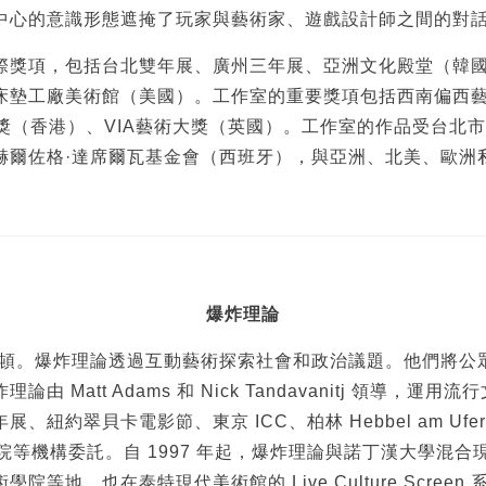
中心的意識形態遮掩了玩家與藝術家、遊戲設計師之間的對
際獎項，包括台北雙年展、廣州三年展、亞洲文化殿堂（韓
床墊工廠美術館（美國）。工作室的重要獎項包括西南偏西
晉精英大獎（香港）、VIA藝術大獎（英國）。工作室的作品受台
赫爾佐格·達席爾瓦基金會（西班牙），與亞洲、北美、歐洲
爆炸理論
萊頓。
爆炸理論透過互動藝術探索社會和政治議題。他們將公
Matt Adams 和 Nick Tandavanitj 領導
紐約翠貝卡電影節、東京 ICC、柏林 Hebbel am U
歌劇院等機構委託。自 1997 年起，爆炸理論與諾丁漢大學混
地，也在泰特現代美術館的 Live Culture Screen