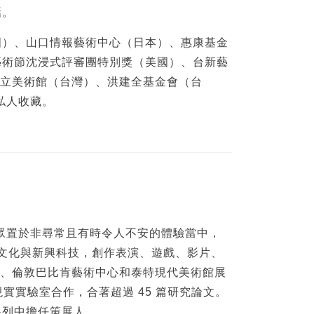
話。
國）、山口情報藝術中心（日本）、惠康基金
藝術節沈浸式評審團特別獎（美國）、台新藝
北市立美術館（台灣）、洪建全基金會（台
私人收藏。
眾置於非尋常且有時令人不安的體驗當中，
，運用流行文化與新興科技，創作表演、遊戲、影片、
fer、倫敦巴比肯藝術中心和泰特現代美術館展
合現實實驗室合作，合著超過 45 篇研究論文。
 系列中擔任策展人。