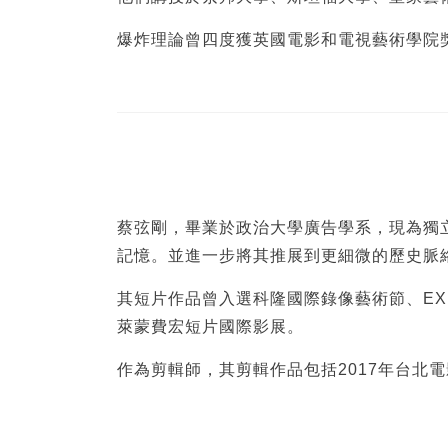
爆炸理論曾四度獲英國電影和電視藝術學院
蔡弦剛，畢業於政治大學廣告學系，現為獨
記憶。並進一步將其推展到更細微的歷史脈
其短片作品曾入選科隆國際錄像藝術節、EX
萊蒙費宏短片國際影展。
作為剪輯師，其剪輯作品包括2017年台北