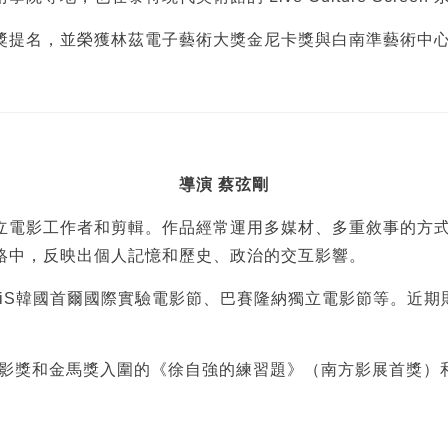
獎提名，並榮獲林茲電子藝術大獎金尼卡獎與白南準藝術中
導演 蔡弦剛
立電影工作者和剪輯。作品經常運用多媒材、多重敘事的方
絡中，反映出個人記憶和歷史、政治的交互影響。
iS韓國首爾國際實驗電影節、巴賽隆納獨立電影節等。近期則
電影獎和金馬獎入圍的《徐自強的練習題》（南方影展首獎）和