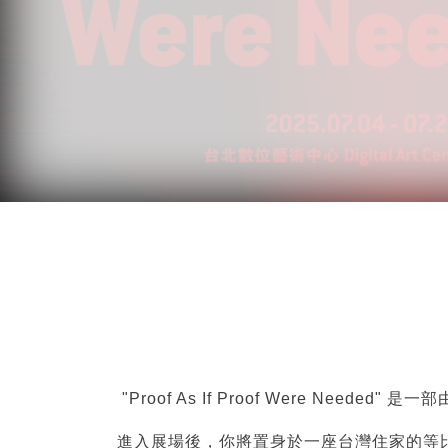
"Proof As If Proof Were N
進入展場後，你將置身於一座台灣住家的等